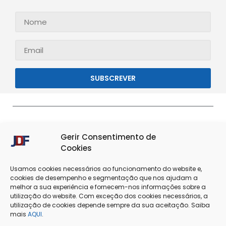
SUBSCREVER
Gerir Consentimento de
Cookies
Usamos cookies necessários ao funcionamento do website e,
cookies de desempenho e segmentação que nos ajudam a
melhor a sua experiência e fornecem-nos informações sobre a
Termos & Condições
Política de Privacidade
utilização do website. Com exceção dos cookies necessários, a
utilização de cookies depende sempre da sua aceitação. Saiba
mais
AQUI
.
Política de Cookies
Resolução de Conflitos