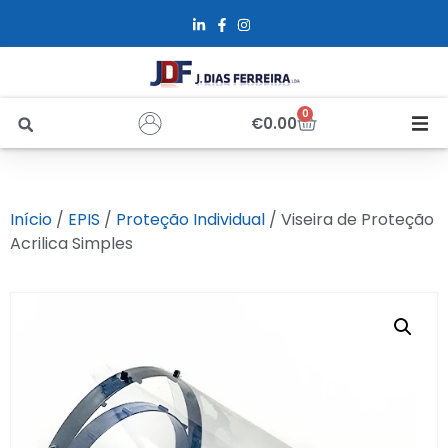
0
€
0.00
Início
Início
/
EPIS
/
Proteção Individual
/ Viseira de Proteção
Sobre Nós
Acrilica Simples
Loja
Alfus
Recrutamento
Contactos