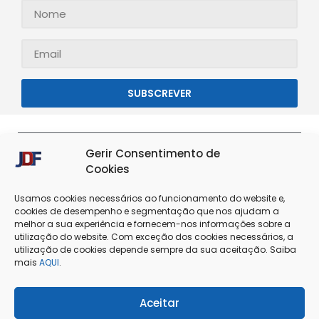
SUBSCREVER
Gerir Consentimento de
Cookies
Usamos cookies necessários ao funcionamento do website e,
cookies de desempenho e segmentação que nos ajudam a
melhor a sua experiência e fornecem-nos informações sobre a
utilização do website. Com exceção dos cookies necessários, a
utilização de cookies depende sempre da sua aceitação. Saiba
Termos & Condições
Política de Privacidade
mais
AQUI
.
Política de Cookies
Resolução de Conflitos
Aceitar
Livro de Reclamações