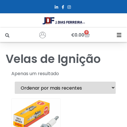
0
€
0.00
Início
Velas de Ignição
Sobre Nós
Apenas um resultado
Loja
Alfus
Recrutamento
Contactos