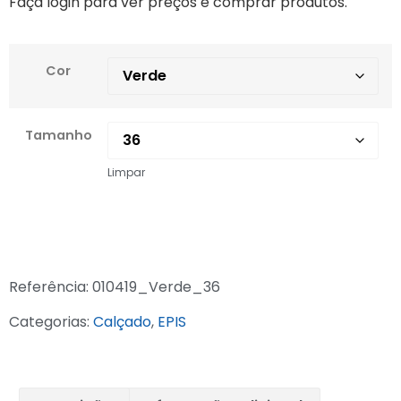
Faça login para ver preços e comprar produtos.
Cor
Tamanho
Limpar
Referência:
010419_Verde_36
Categorias:
Calçado
,
EPIS