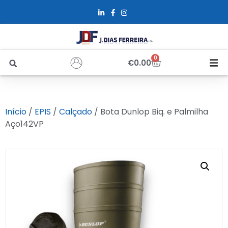
0
€
0.00
Início
Início
/
EPIS
/
Calçado
/ Bota Dunlop Biq. e Palmilha
Sobre Nós
Aço142VP
Loja
Alfus
Recrutamento
Contactos