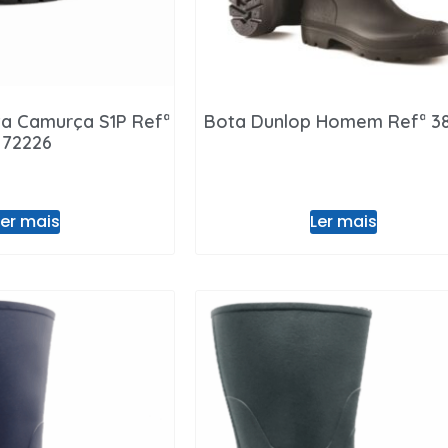
ta Camurça S1P Refª
Bota Dunlop Homem Refª 3
72226
Ler mais
Ler mais