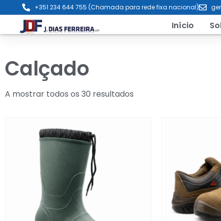
+351 234 644 755 (Chamada para rede fixa nacional)
ger
Início
So
Calçado
A mostrar todos os 30 resultados