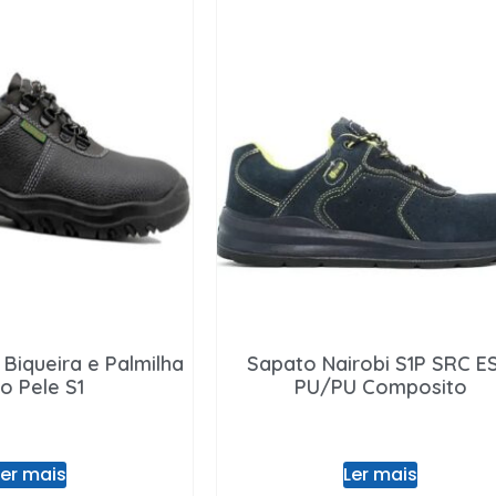
 Biqueira e Palmilha
Sapato Nairobi S1P SRC E
o Pele S1
PU/PU Composito
Ler mais
Ler mais