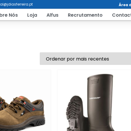
al@jdiasferreira.pt
Área d
bre Nós
Loja
Alfus
Recrutamento
Contac