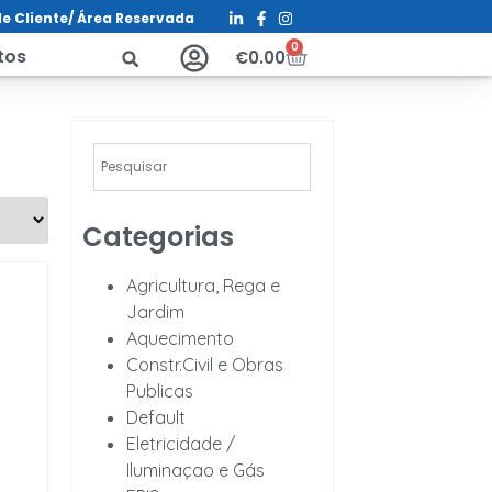
e Cliente/ Á
rea Reservada
0
tos
€
0.00
Categorias
Agricultura, Rega e
Jardim
Aquecimento
Constr.Civil e Obras
Publicas
Default
Eletricidade /
Iluminaçao e Gás