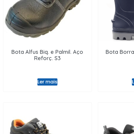
Bota Alfus Biq. e Palmil. Aço
Bota Borra
Reforç. S3
Ler mais