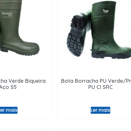
ha Verde Biqueira
Bota Borracha PU Verde/P
Aço S5
PU CI SRC
Ler mais
Ler mais