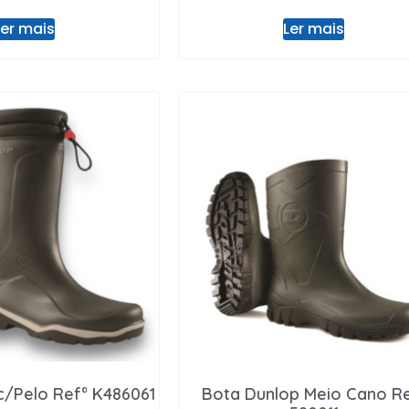
Ler mais
Ler mais
c/Pelo Refª K486061
Bota Dunlop Meio Cano Re