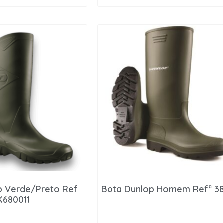
p Verde/Preto Ref
Bota Dunlop Homem Refª 3
K680011