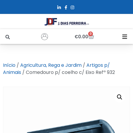
0
€
0.00
Início
Início
/
Agricultura, Rega e Jardim
/
Artigos p/
Sobre Nós
Animais
/ Comedouro p/ coelho c/ Eixo Refª 932
Loja
Alfus
Recrutamento
Contactos