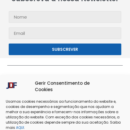
SUBSCREVER
Gerir Consentimento de
Cookies
Usamos cookies necessários ao funcionamento do website e,
cookies de desempenho e segmentação que nos ajudam a
melhor a sua experiência e fornecem-nos informações sobre a
Termos & Condições
Política de Privacidade
utilização do website. Com exceção dos cookies necessários, a
utilização de cookies depende sempre da sua aceitação. Saiba
mais
AQUI
.
Política de Cookies
Resolução de Conflitos