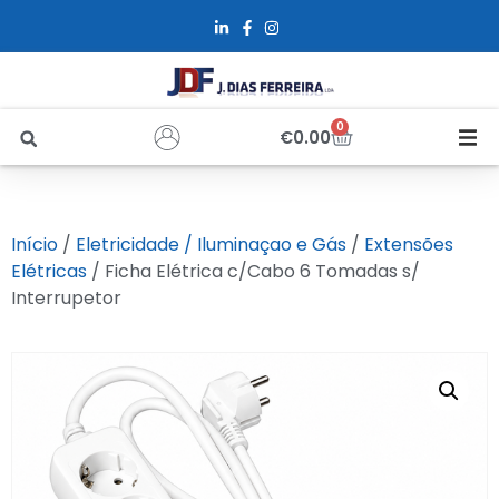
0
€
0.00
Início
Início
/
Eletricidade / Iluminaçao e Gás
/
Extensões
Sobre Nós
Elétricas
/ Ficha Elétrica c/Cabo 6 Tomadas s/
Interrupetor
Loja
Alfus
Recrutamento
Contactos