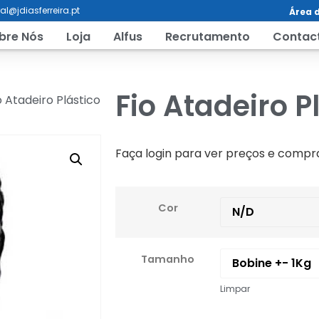
al@jdiasferreira.pt
Área d
bre Nós
Loja
Alfus
Recrutamento
Contac
Fio Atadeiro P
o Atadeiro Plástico
Faça login para ver preços e compr
Cor
Tamanho
Limpar