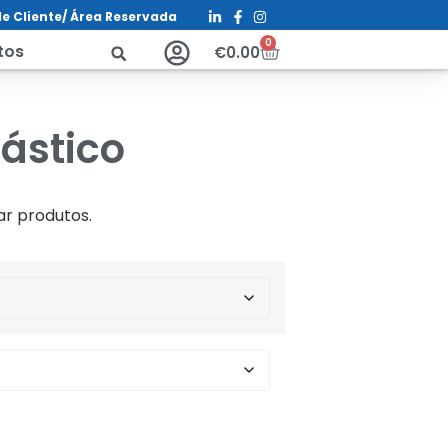
e Cliente/ Á
rea Reservada
0
tos
€
0.00
lástico
ar produtos.