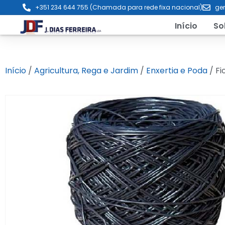
+351 234 644 755 (Chamada para rede fixa nacional)
ger
Início
So
Início
/
Agricultura, Rega e Jardim
/
Enxertia e Poda
/ Fi