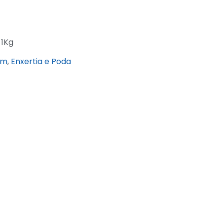
1Kg
im
,
Enxertia e Poda