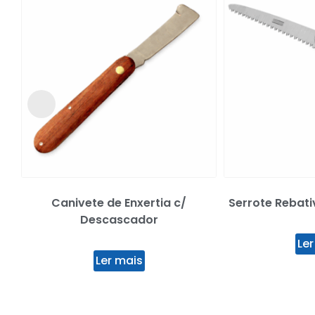
Canivete de Enxertia c/
Serrote Rebati
Descascador
Ler
Ler mais