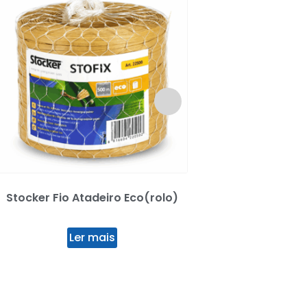
Stocker Fio Atadeiro Eco(rolo)
Plag Pistola Reg
Ler mais
Ler mai