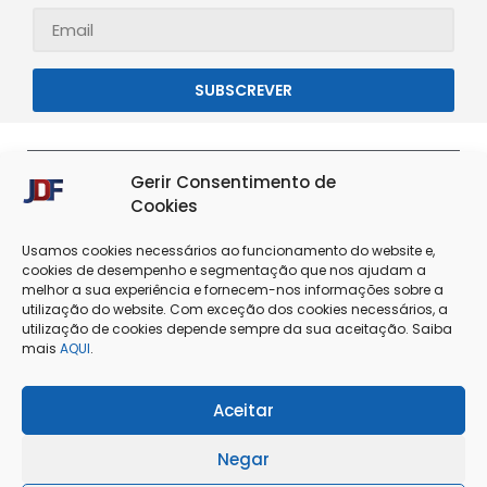
SUBSCREVER
Gerir Consentimento de
Cookies
Usamos cookies necessários ao funcionamento do website e,
cookies de desempenho e segmentação que nos ajudam a
melhor a sua experiência e fornecem-nos informações sobre a
utilização do website. Com exceção dos cookies necessários, a
utilização de cookies depende sempre da sua aceitação. Saiba
Termos & Condições
Política de Privacidade
mais
AQUI
.
Política de Cookies
Resolução de Conflitos
Aceitar
Livro de Reclamações
Negar