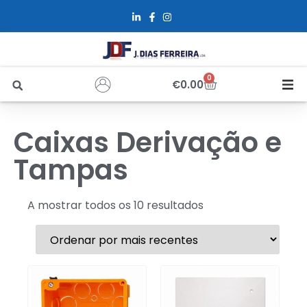
0
€
0.00
Início
Caixas Derivação e
Sobre Nós
Tampas
Loja
A mostrar todos os 10 resultados
Alfus
Recrutamento
Contactos