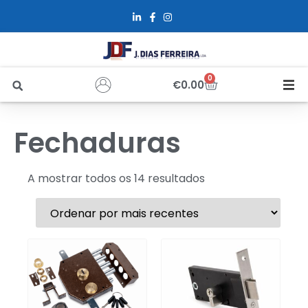
0
€
0.00
Início
Fechaduras
Sobre Nós
A mostrar todos os 14 resultados
Loja
Alfus
Recrutamento
Contactos