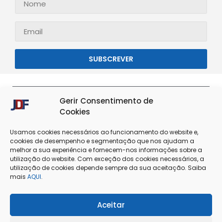
SUBSCREVER
Gerir Consentimento de
Cookies
Usamos cookies necessários ao funcionamento do website e,
cookies de desempenho e segmentação que nos ajudam a
melhor a sua experiência e fornecem-nos informações sobre a
utilização do website. Com exceção dos cookies necessários, a
utilização de cookies depende sempre da sua aceitação. Saiba
Termos & Condições
Política de Privacidade
mais
AQUI
.
Política de Cookies
Resolução de Conflitos
Aceitar
Livro de Reclamações