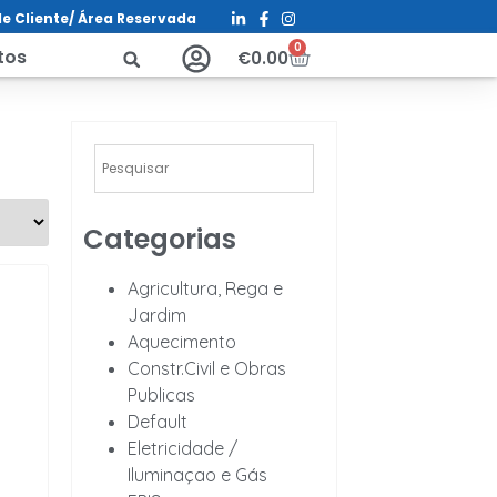
e Cliente/ Á
rea Reservada
0
tos
€
0.00
Categorias
Agricultura, Rega e
Jardim
Aquecimento
Constr.Civil e Obras
Publicas
Default
Eletricidade /
Iluminaçao e Gás