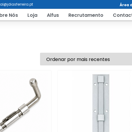
al@jdiasferreira.pt
Área d
bre Nós
Loja
Alfus
Recrutamento
Contac