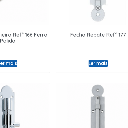
heiro Refª 166 Ferro
Fecho Rebate Refª 177
Polido
Ler mais
Ler mais