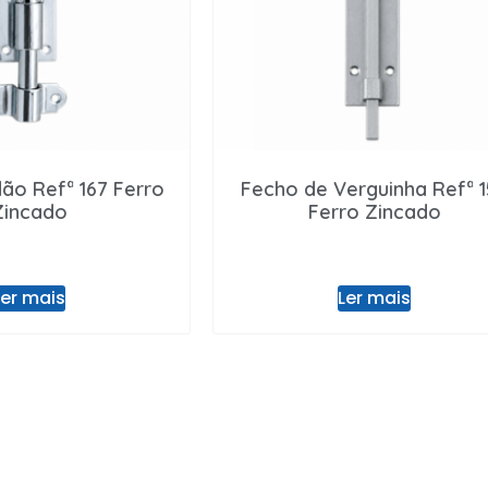
ão Refª 167 Ferro
Fecho de Verguinha Refª 1
Zincado
Ferro Zincado
Ler mais
Ler mais