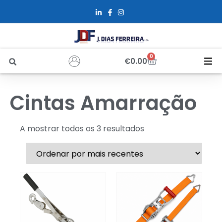
0
€
0.00
Início
Cintas Amarração
Sobre Nós
A mostrar todos os 3 resultados
Loja
Alfus
Recrutamento
Contactos