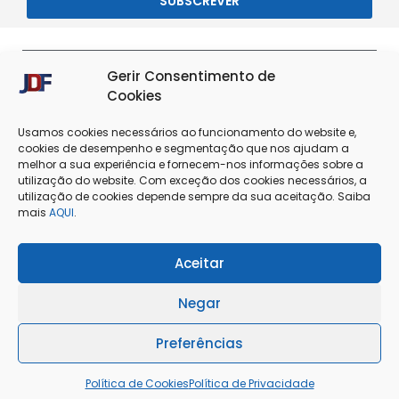
SUBSCREVER
Gerir Consentimento de
Cookies
Usamos cookies necessários ao funcionamento do website e,
cookies de desempenho e segmentação que nos ajudam a
melhor a sua experiência e fornecem-nos informações sobre a
utilização do website. Com exceção dos cookies necessários, a
utilização de cookies depende sempre da sua aceitação. Saiba
Termos & Condições
Política de Privacidade
mais
AQUI
.
Política de Cookies
Resolução de Conflitos
Aceitar
Livro de Reclamações
Negar
Preferências
@Copyright 2025 - J. Dias Ferreira Lda
Política de Cookies
Política de Privacidade