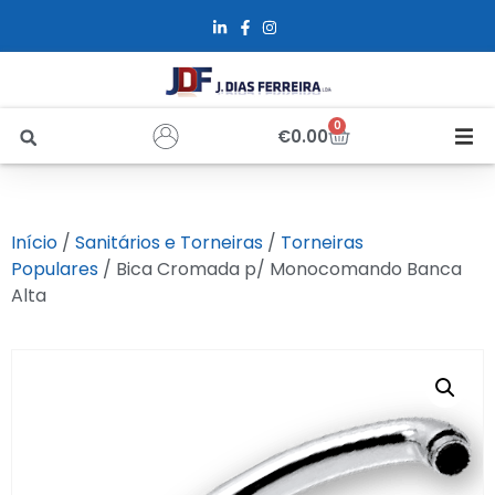
0
€
0.00
Início
Início
/
Sanitários e Torneiras
/
Torneiras
Sobre Nós
Populares
/ Bica Cromada p/ Monocomando Banca
Alta
Loja
Alfus
Recrutamento
Contactos