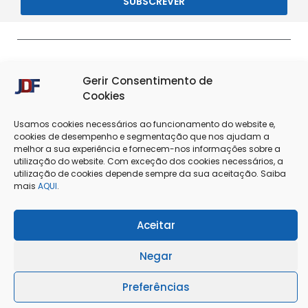
SUBSCREVER
Gerir Consentimento de
Cookies
Usamos cookies necessários ao funcionamento do website e,
cookies de desempenho e segmentação que nos ajudam a
melhor a sua experiência e fornecem-nos informações sobre a
Termos & Condições
Política de Privacidade
utilização do website. Com exceção dos cookies necessários, a
utilização de cookies depende sempre da sua aceitação. Saiba
mais
AQUI
.
Política de Cookies
Resolução de Conflitos
Livro de Reclamações
Aceitar
Negar
@Copyright 2025 - J. Dias Ferreira Lda
Preferências