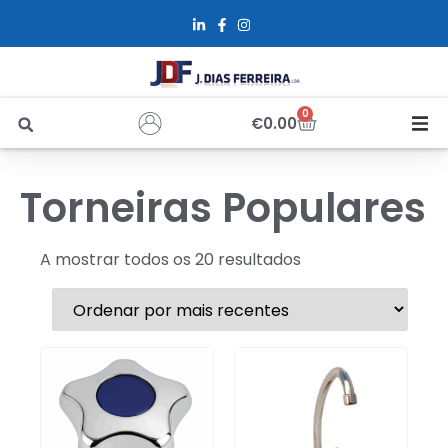
0
€
0.00
Início
Torneiras Populares
Sobre Nós
A mostrar todos os 20 resultados
Loja
Alfus
Recrutamento
Contactos