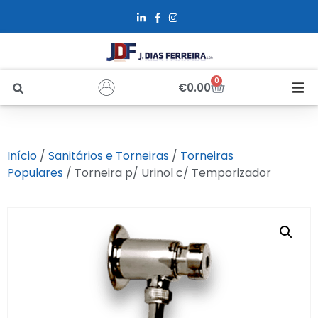
0
€
0.00
Início
Início
/
Sanitários e Torneiras
/
Torneiras
Sobre Nós
Populares
/ Torneira p/ Urinol c/ Temporizador
Loja
Alfus
Recrutamento
Contactos