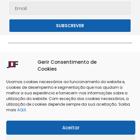
SUBSCREVER
Gerir Consentimento de
Cookies
Usamos cookies necessários ao funcionamento do website e,
cookies de desempenho e segmentação que nos ajudam a
melhor a sua experiência e fornecem-nos informações sobre a
Termos & Condições
Política de Privacidade
utilização do website. Com exceção dos cookies necessários, a
utilização de cookies depende sempre da sua aceitação. Saiba
mais
AQUI
.
Política de Cookies
Resolução de Conflitos
Livro de Reclamações
Aceitar