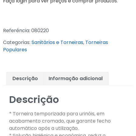
Faça login para ver preços e comprar produtos.
Referência:
080220
Categorias:
Sanitários e Torneiras
,
Torneiras
Populares
Descrição
Informação adicional
Descrição
* Torneira temporizada para urinóis, em
acabamento cromado, que garante fecho
automático após a utilização.
* Solução higiénica e económica, reduz o