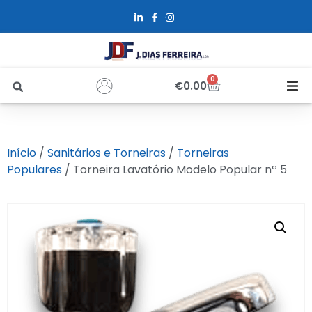
0
€
0.00
Início
Início
/
Sanitários e Torneiras
/
Torneiras
Sobre Nós
Populares
/ Torneira Lavatório Modelo Popular nº 5
Loja
Alfus
Recrutamento
Contactos